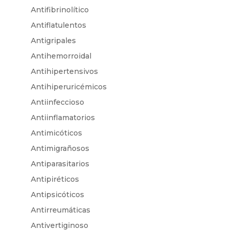
Antifibrinolítico
Antiflatulentos
Antigripales
Antihemorroidal
Antihipertensivos
Antihiperuricémicos
Antiinfeccioso
Antiinflamatorios
Antimicóticos
Antimigrañosos
Antiparasitarios
Antipiréticos
Antipsicóticos
Antirreumáticas
Antivertiginoso