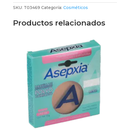
Water
SKU:
T03469
Categoría:
Cosméticos
Proof
871
Productos relacionados
X
8.75
Ml
cantidad