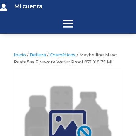
Mi cuenta

Inicio
/
Belleza
/
Cosméticos
/ Maybelline Masc.
Pestañas Firework Water Proof 871 X 8.75 Ml