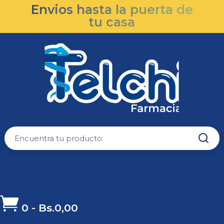
Envios hasta la puerta de
tu casa

0
-
Bs.
0,00