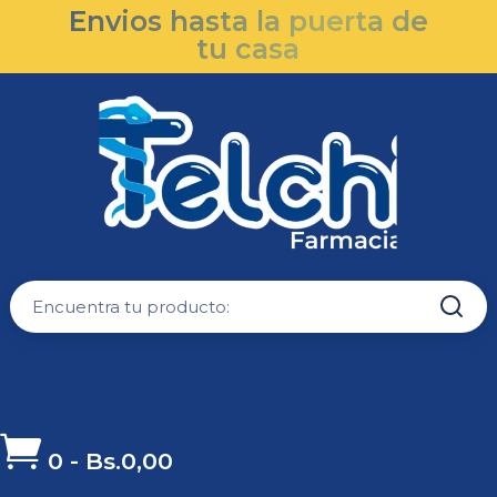
Envios hasta la puerta de
tu casa

0
-
Bs.
0,00