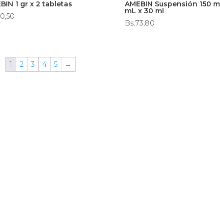
IN 1 gr x 2 tabletas
AMEBIN Suspensión 150 m
mL x 30 ml
0,50
Bs.
73,80
1
2
3
4
5
→