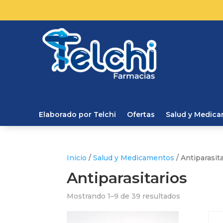
Elaborado por Telchi
Ofertas
Salud y Medic
Inicio
/
Salud y Medicamentos
/ Antiparasit
Antiparasitarios
Mostrando 1–9 de 39 resultados