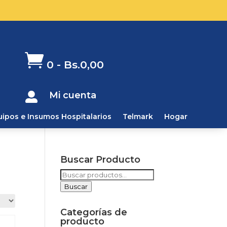

0
-
Bs.
0,00
Mi cuenta

uipos e Insumos Hospitalarios
Telmark
Hogar
Buscar Producto
Buscar
por:
Buscar
Categorías de
producto