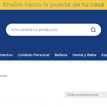
Envios hasta la puerta de tu casa
amentos
Cuidado Personal
Belleza
Mamá y Bebe
Eq
arios