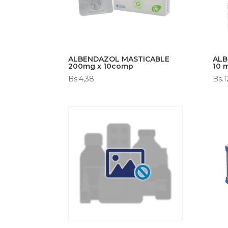
ALBENDAZOL MASTICABLE
ALB
200mg x 10comp
10 
Bs.
4,38
Bs.
1