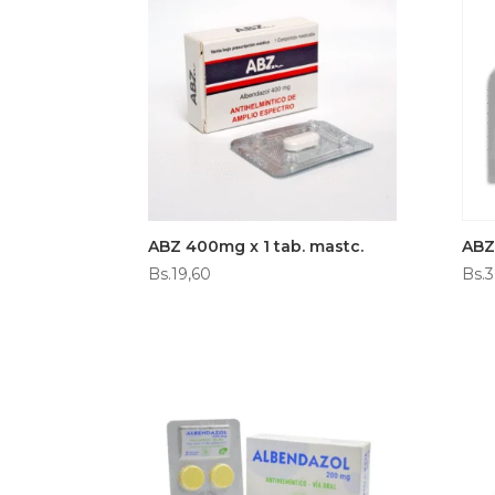
ABZ 400mg x 1 tab. mastc.
ABZ
Bs.
19,60
Bs.
3