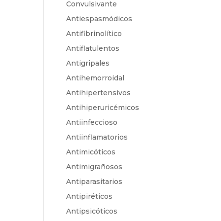
Convulsivante
Antiespasmódicos
Antifibrinolítico
Antiflatulentos
Antigripales
Antihemorroidal
Antihipertensivos
Antihiperuricémicos
Antiinfeccioso
Antiinflamatorios
Antimicóticos
Antimigrañosos
Antiparasitarios
Antipiréticos
Antipsicóticos