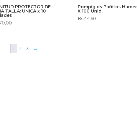
NITUD PROTECTOR DE
Pompiglos Pañitos Hume
A TALLA: UNICA x 10
X 100 Unid.
dades
Bs.
44,60
70,00
1
2
3
→