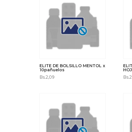
ELITE DE BOLSILLO MENTOL x
ELI
10pañuelos
HOJ
Bs.
2,09
Bs.
2