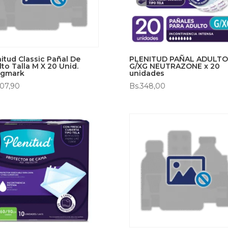
nitud Classic Pañal De
PLENITUD PAÑAL ADULTO
to Talla M X 20 Unid.
G/XG NEUTRAZONE x 20
gmark
unidades
07,90
Bs.
348,00