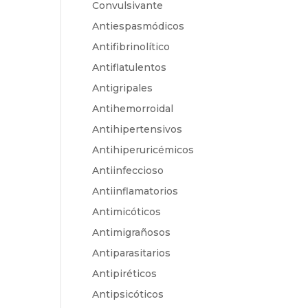
Convulsivante
Antiespasmódicos
Antifibrinolítico
Antiflatulentos
Antigripales
Antihemorroidal
Antihipertensivos
Antihiperuricémicos
Antiinfeccioso
Antiinflamatorios
Antimicóticos
Antimigrañosos
Antiparasitarios
Antipiréticos
Antipsicóticos