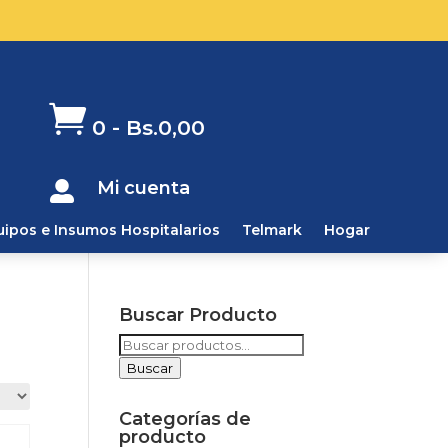

0
-
Bs.
0,00
Mi cuenta

uipos e Insumos Hospitalarios
Telmark
Hogar
Buscar Producto
Buscar
por:
Buscar
Categorías de
producto