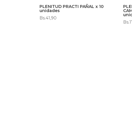
PLENITUD PRACTI PAÑAL x 10
PLE
unidades
CAM
uni
Bs.
41,90
Bs.
1