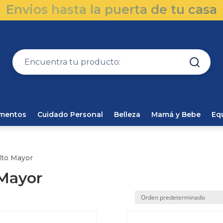
Envios hasta la puerta de tu casa
amentos
Cuidado Personal
Belleza
Mamá y Bebe
Eq
lto Mayor
 Mayor