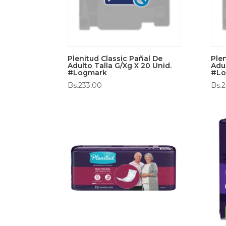
Plenitud Classic Pañal De
Ple
Adulto Talla G/Xg X 20 Unid.
Adul
#Logmark
#Lo
Bs.
233,00
Bs.
2