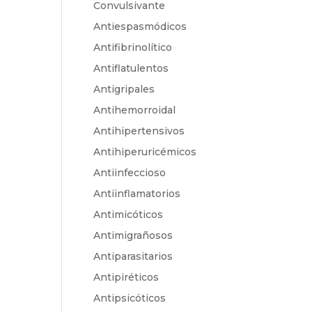
Convulsivante
Antiespasmódicos
Antifibrinolítico
Antiflatulentos
Antigripales
Antihemorroidal
Antihipertensivos
Antihiperuricémicos
Antiinfeccioso
Antiinflamatorios
Antimicóticos
Antimigrañosos
Antiparasitarios
Antipiréticos
Antipsicóticos