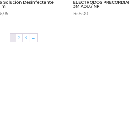
6 Solución Desinfectante
ELECTRODOS PRECORDIA
0 ml
3M ADU./INF.
5,05
Bs.
6,00
1
2
3
→