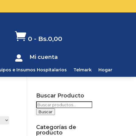

0
-
Bs.
0,00
Mi cuenta

uipos e Insumos Hospitalarios
Telmark
Hogar
Buscar Producto
Buscar
por:
Buscar
Categorías de
producto