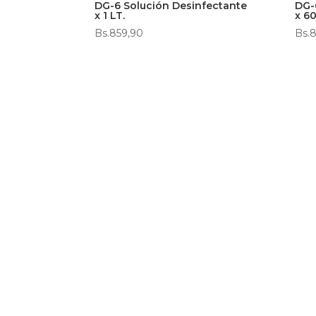
DG-6 Solución Desinfectante
DG-
x 1 LT.
x 6
Bs.
859,90
Bs.
8