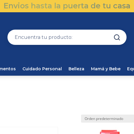
Envios hasta la puerta de tu casa
amentos
Cuidado Personal
Belleza
Mamá y Bebe
Eq