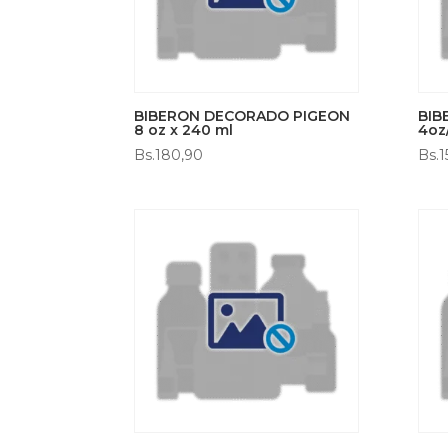
BIBERON DECORADO PIGEON
BIB
8 oz x 240 ml
4oz
Bs.
180,90
Bs.
1