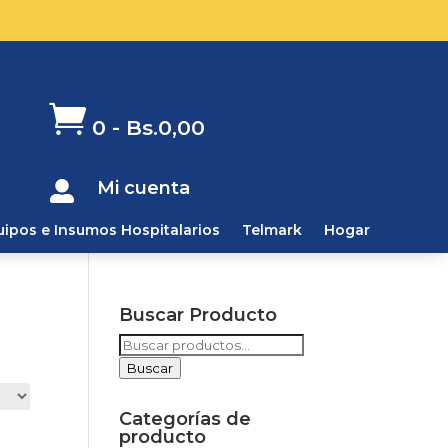

0
-
Bs.
0,00
Mi cuenta

uipos e Insumos Hospitalarios
Telmark
Hogar
Buscar Producto
Buscar
por:
Buscar
Categorías de
producto