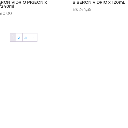
ERON VIDRIO PIGEON x
BIBERON VIDRIO x 120mL.
/240ml
Bs.
244,35
80,00
1
2
3
→