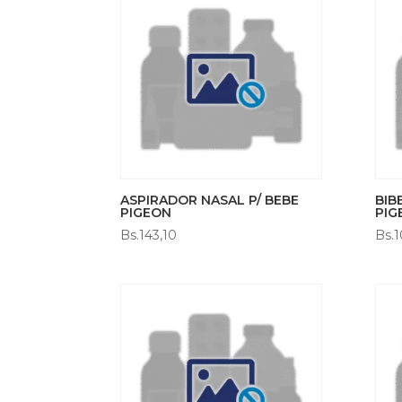
ASPIRADOR NASAL P/ BEBE
BIB
PIGEON
PIG
Bs.
143,10
Bs.
1