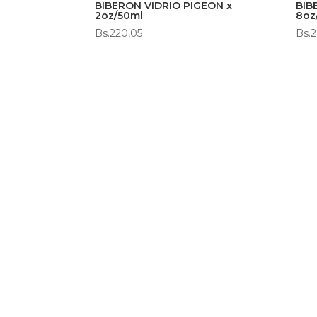
BIBERON VIDRIO PIGEON x
BIB
2oz/50ml
8oz
Bs.
220,05
Bs.
2