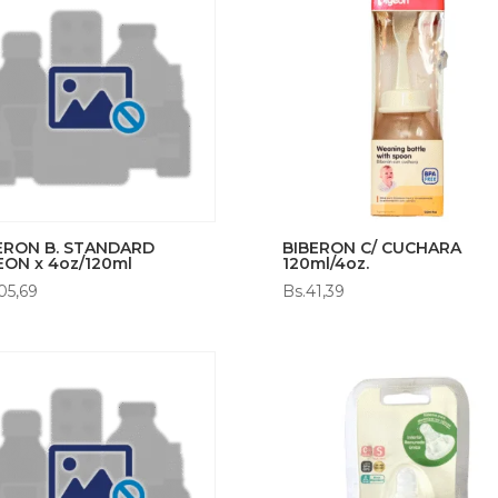
ERON B. STANDARD
BIBERON C/ CUCHARA
EON x 4oz/120ml
120ml/4oz.
05,69
Bs.
41,39