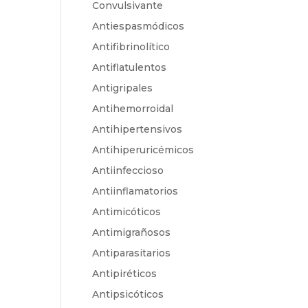
Convulsivante
Antiespasmódicos
Antifibrinolítico
Antiflatulentos
Antigripales
Antihemorroidal
Antihipertensivos
Antihiperuricémicos
Antiinfeccioso
Antiinflamatorios
Antimicóticos
Antimigrañosos
Antiparasitarios
Antipiréticos
Antipsicóticos