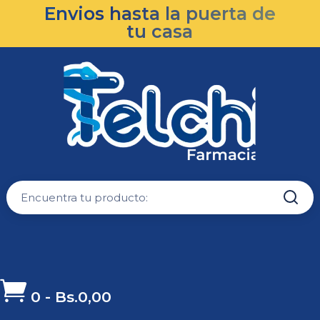
Envios hasta la puerta de
tu casa

0
-
Bs.
0,00