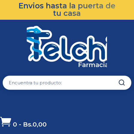
Envios hasta la puerta de
tu casa

0
-
Bs.
0,00