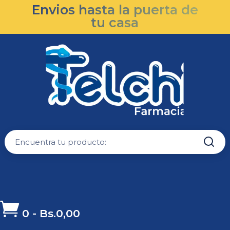
Envios hasta la puerta de
tu casa

0
-
Bs.
0,00