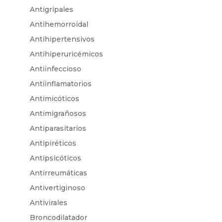
Antigripales
Antihemorroidal
Antihipertensivos
Antihiperuricémicos
Antiinfeccioso
Antiinflamatorios
Antimicóticos
Antimigrañosos
Antiparasitarios
Antipiréticos
Antipsicóticos
Antirreumáticas
Antivertiginoso
Antivirales
Broncodilatador