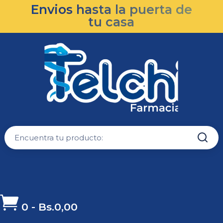
Envios hasta la puerta de
tu casa

0
-
Bs.
0,00