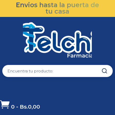
Envios hasta la puerta de
tu casa

0
-
Bs.
0,00