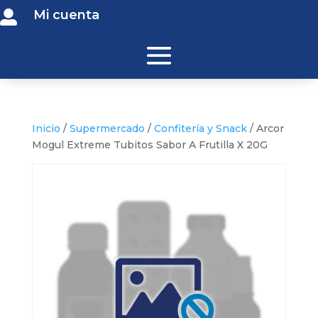
Mi cuenta

Inicio
/
Supermercado
/
Confitería y Snack
/ Arcor
Mogul Extreme Tubitos Sabor A Frutilla X 20G