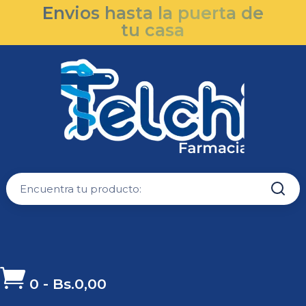
Envios hasta la puerta de
tu casa

0
-
Bs.
0,00