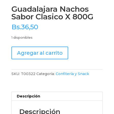
Guadalajara Nachos
Sabor Clasico X 800G
Bs.
36,50
1 disponibles
Guadalajara
Agregar al carrito
Nachos
Sabor
Clasico
X
SKU:
T00322
Categoría:
Confitería y Snack
800G
cantidad
Descripción
Descripción