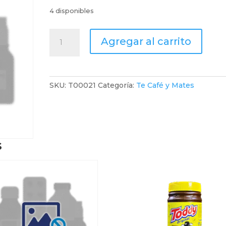
4 disponibles
Windsor
Agregar al carrito
Te
Verde
X
50
SKU:
T00021
Categoría:
Te Café y Mates
Sobres
X
90G
cantidad
s