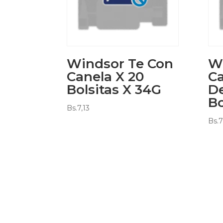
Windsor Te Con
W
Canela X 20
Ca
Bolsitas X 34G
De
Bo
Bs.
7,13
Bs.
7