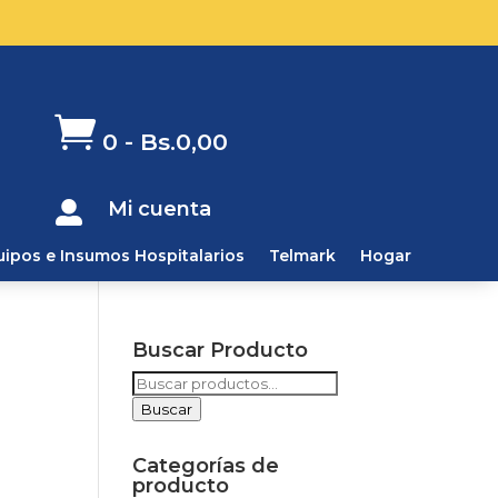

0
-
Bs.
0,00
Mi cuenta

uipos e Insumos Hospitalarios
Telmark
Hogar
Buscar Producto
Buscar
por:
Buscar
Categorías de
producto