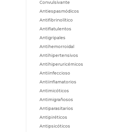
Convulsivante
Antiespasmódicos
Antifibrinolítico
Antiflatulentos
Antigripales
Antihemorroidal
Antihipertensivos
Antihiperuricémicos
Antiinfeccioso
Antiinflamatorios
Antimicóticos
Antimigrañosos
Antiparasitarios
Antipiréticos
Antipsicóticos