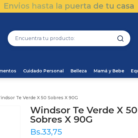
Envios hasta la puerta de tu casa
amentos
Cuidado Personal
Belleza
Mamá y Bebe
Eq
indsor Te Verde X 50 Sobres X 90G
Windsor Te Verde X 50
Sobres X 90G
Bs.
33,75