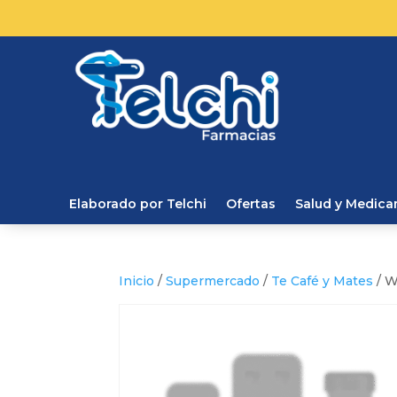
Elaborado por Telchi
Ofertas
Salud y Medic
Inicio
/
Supermercado
/
Te Café y Mates
/ W