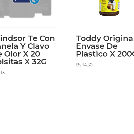
indsor Te Con
Toddy Origina
nela Y Clavo
Envase De
 Olor X 20
Plastico X 200
lsitas X 32G
Bs.
14,50
,13