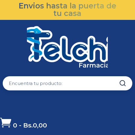
Envios hasta la puerta de
tu casa

0
-
Bs.
0,00