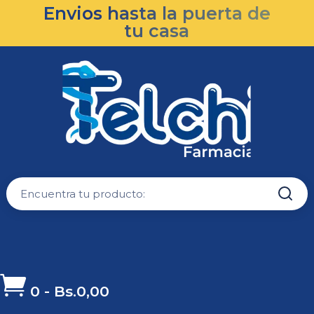
Envios hasta la puerta de
tu casa

0
-
Bs.
0,00