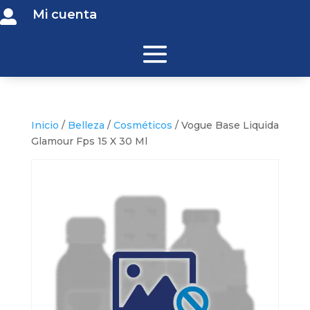
Mi cuenta

Inicio
/
Belleza
/
Cosméticos
/ Vogue Base Liquida
Glamour Fps 15 X 30 Ml