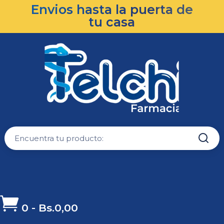
Envios hasta la puerta de
tu casa

0
-
Bs.
0,00