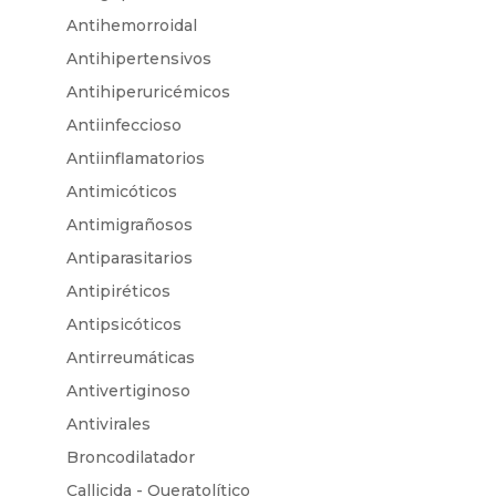
Antihemorroidal
Antihipertensivos
Antihiperuricémicos
Antiinfeccioso
Antiinflamatorios
Antimicóticos
Antimigrañosos
Antiparasitarios
Antipiréticos
Antipsicóticos
Antirreumáticas
Antivertiginoso
Antivirales
Broncodilatador
Callicida - Queratolítico