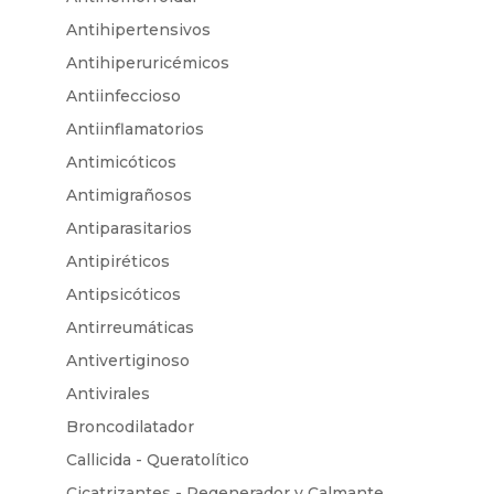
Antihipertensivos
Antihiperuricémicos
Antiinfeccioso
Antiinflamatorios
Antimicóticos
Antimigrañosos
Antiparasitarios
Antipiréticos
Antipsicóticos
Antirreumáticas
Antivertiginoso
Antivirales
Broncodilatador
Callicida - Queratolítico
Cicatrizantes - Regenerador y Calmante