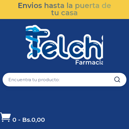
Envios hasta la puerta de
tu casa

0
-
Bs.
0,00