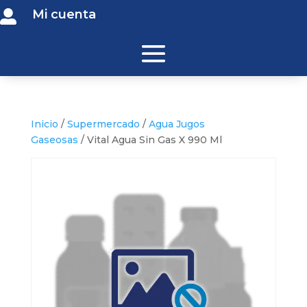
Mi cuenta

Inicio
/
Supermercado
/
Agua Jugos
Gaseosas
/ Vital Agua Sin Gas X 990 Ml