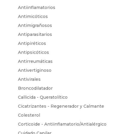
Antiinflamatorios
Antimicóticos
Antimigrañosos
Antiparasitarios
Antipiréticos
Antipsicóticos
Antirreumáticas
Antivertiginoso
Antivirales
Broncodilatador
Callicida - Queratolítico
Cicatrizantes - Regenerador y Calmante
Colesterol
Corticoide - Antiinflamatorio/Antialérgico
Cuidado Capilar