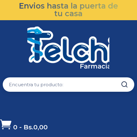
Envios hasta la puerta de
tu casa

0
-
Bs.
0,00