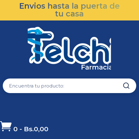
Envios hasta la puerta de
tu casa

0
-
Bs.
0,00