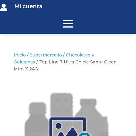
Mi cuenta

Inicio
/
Supermercado
/
Chocolates y
Golosinas
/ Top Line 7 Ultra Chicle Sabor Clean
Mint X 24G