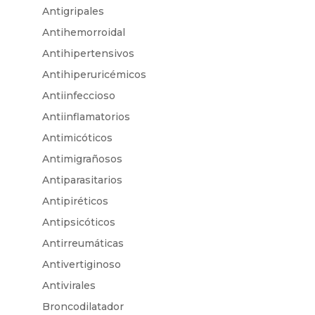
Antigripales
Antihemorroidal
Antihipertensivos
Antihiperuricémicos
Antiinfeccioso
Antiinflamatorios
Antimicóticos
Antimigrañosos
Antiparasitarios
Antipiréticos
Antipsicóticos
Antirreumáticas
Antivertiginoso
Antivirales
Broncodilatador