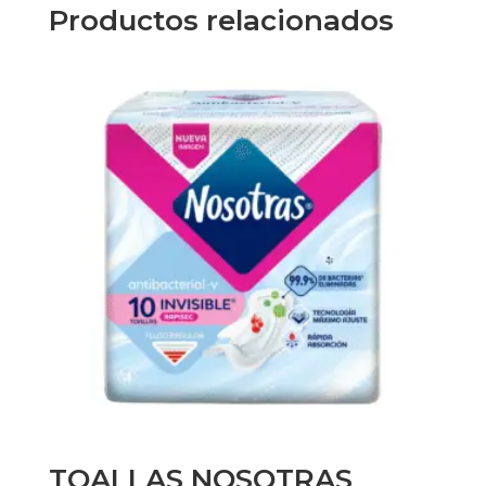
12
Productos relacionados
Unid.
cantidad
TOALLAS NOSOTRAS