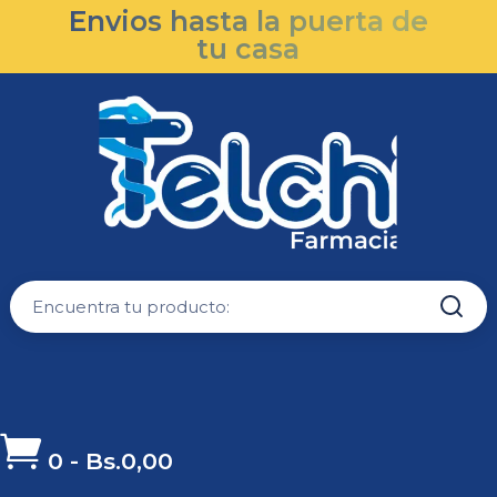
Envios hasta la puerta de
tu casa

0
-
Bs.
0,00