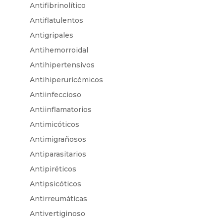
Antifibrinolítico
Antiflatulentos
Antigripales
Antihemorroidal
Antihipertensivos
Antihiperuricémicos
Antiinfeccioso
Antiinflamatorios
Antimicóticos
Antimigrañosos
Antiparasitarios
Antipiréticos
Antipsicóticos
Antirreumáticas
Antivertiginoso