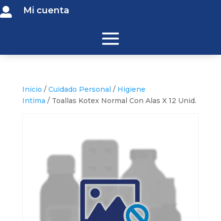
Mi cuenta

Inicio
/
Cuidado Personal
/
Higiene
Intima
/ Toallas Kotex Normal Con Alas X 12 Unid.