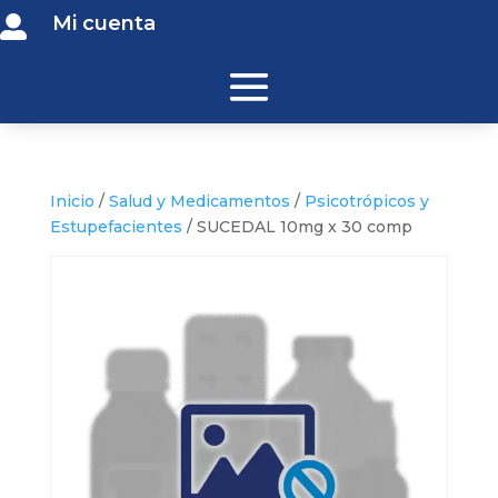
Mi cuenta

Inicio
/
Salud y Medicamentos
/
Psicotrópicos y
Estupefacientes
/ SUCEDAL 10mg x 30 comp