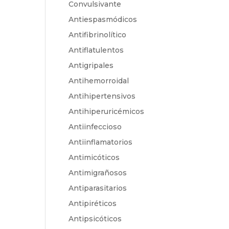
Convulsivante
Antiespasmódicos
Antifibrinolítico
Antiflatulentos
Antigripales
Antihemorroidal
Antihipertensivos
Antihiperuricémicos
Antiinfeccioso
Antiinflamatorios
Antimicóticos
Antimigrañosos
Antiparasitarios
Antipiréticos
Antipsicóticos