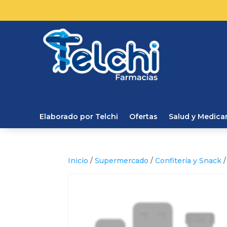
Elaborado por Telchi
Ofertas
Salud y Medic
Inicio
/
Supermercado
/
Confitería y Snack
/