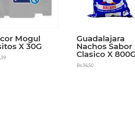
cor Mogul
Guadalajara
itos X 30G
Nachos Sabor
Clasico X 800
,39
Bs.
36,50