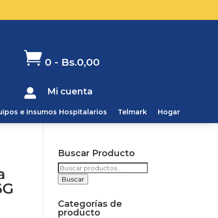

0
-
Bs.
0,00
Mi cuenta

uipos e Insumos Hospitalarios
Telmark
Hogar
Buscar Producto
Buscar
a
por:
Buscar
6G
Categorías de
producto