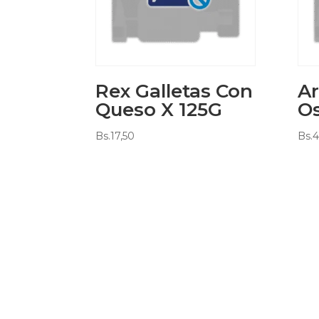
Rex Galletas Con
Ar
Queso X 125G
Os
Bs.
17,50
Bs.
4