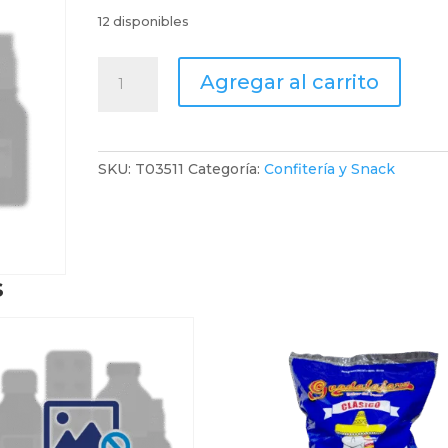
12 disponibles
Sublime
Agregar al carrito
Galleta
Rellena
Sabor
A
SKU:
T03511
Categoría:
Confitería y Snack
Chocolate
X
46G
cantidad
s