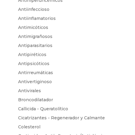
Antihiperuricémicos
Antiinfeccioso
Antiinflamatorios
Antimicóticos
Antimigrañosos
Antiparasitarios
Antipiréticos
Antipsicóticos
Antirreumáticas
Antivertiginoso
Antivirales
Broncodilatador
Callicida - Queratolítico
Cicatrizantes - Regenerador y Calmante
Colesterol