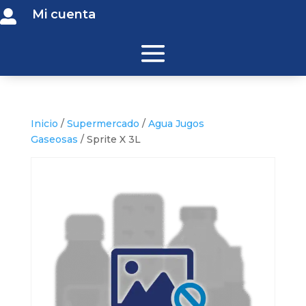
Mi cuenta

Inicio
/
Supermercado
/
Agua Jugos
Gaseosas
/ Sprite X 3L