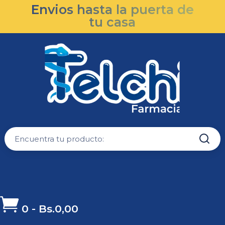
Envios hasta la puerta de
tu casa

0
-
Bs.
0,00