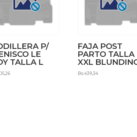
ODILLERA P/
FAJA POST
ENISCO LE
PARTO TALLA
OY TALLA L
XXL BLUNDIN
05,26
Bs.
439,34