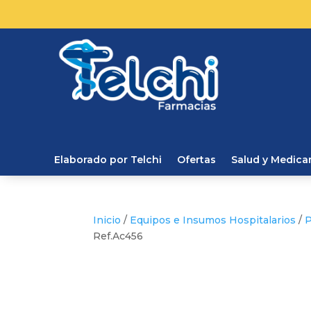
Elaborado por Telchi
Ofertas
Salud y Medic
Inicio
/
Equipos e Insumos Hospitalarios
/
P
Ref.Ac456