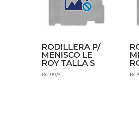
RODILLERA P/
R
MENISCO LE
M
ROY TALLA S
R
Bs.
100,91
Bs.
1