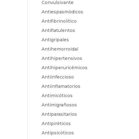
Convulsivante
Antiespasmódicos
Antifibrinolítico
Antiflatulentos
Antigripales
Antihemorroidal
Antihipertensivos
Antihiperuricémicos
Antiinfeccioso
Antiinflamatorios
Antimicóticos
Antimigrañosos
Antiparasitarios
Antipiréticos
Antipsicóticos