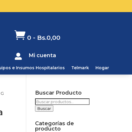

0
-
Bs.
0,00
Mi cuenta

uipos e Insumos Hospitalarios
Telmark
Hogar
Buscar Producto
 G
Buscar
por:
Buscar
a
Categorías de
producto