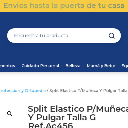
Envios hasta la puerta de tu casa
amentos
Cuidado Personal
Belleza
Mamá y Bebe
Eq
rotección y Ortopedia
/ Split Elastico P/Muñeca Y Pulgar Talla
Split Elastico P/Muñec
Y Pulgar Talla G
Ref.Ac456