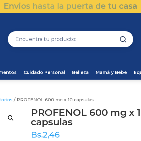
Envios hasta la puerta de tu casa
amentos
Cuidado Personal
Belleza
Mamá y Bebe
Eq
torios
/ PROFENOL 600 mg x 10 capsulas
PROFENOL 600 mg x 
capsulas
Bs.
2,46