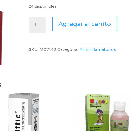
24 disponibles
PROFENOL
Agregar al carrito
600
mg
x
10
SKU:
M07142
Categoría:
Antiinflamatorios
capsulas
cantidad
s