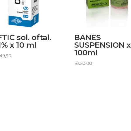
TIC sol. oftal.
BANES
1% x 10 ml
SUSPENSION x
100ml
49,90
Bs.
50,00