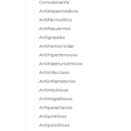
Convulsivante
Antiespasmódicos
Antifibrinolítico
Antiflatulentos
Antigripales
Antihemorroidal
Antihipertensivos
Antihiperuricémicos
Antiinfeccioso
Antiinflamatorios
Antimicóticos
Antimigrañosos
Antiparasitarios
Antipiréticos
Antipsicóticos