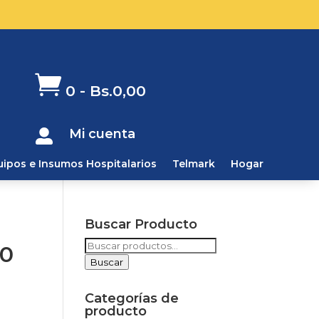

0
-
Bs.
0,00
Mi cuenta

uipos e Insumos Hospitalarios
Telmark
Hogar
Buscar Producto
Buscar
10
por:
Buscar
Categorías de
producto