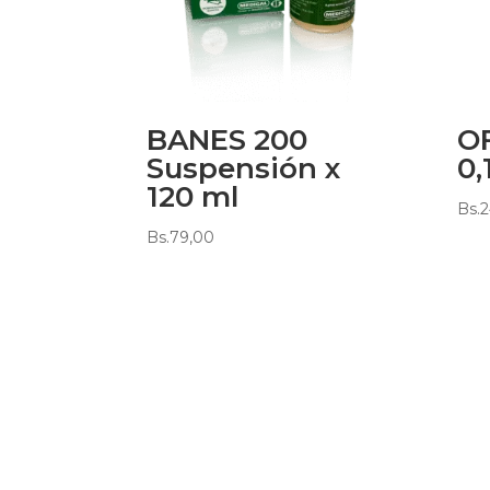
BANES 200
OF
Suspensión x
0,
120 ml
Bs.
2
Bs.
79,00