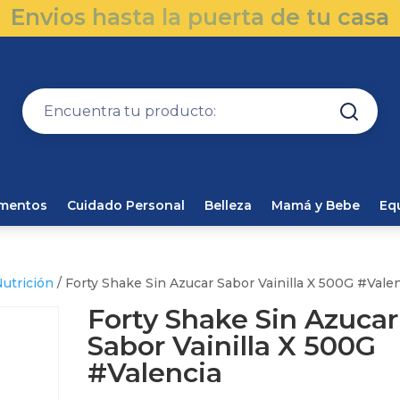
Envios hasta la puerta de tu casa
amentos
Cuidado Personal
Belleza
Mamá y Bebe
Eq
utrición
/ Forty Shake Sin Azucar Sabor Vainilla X 500G #Vale
Forty Shake Sin Azucar
Sabor Vainilla X 500G
#Valencia