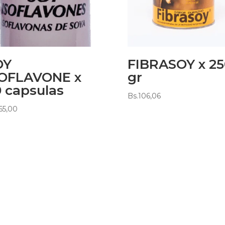
OY
FIBRASOY x 25
SOFLAVONE x
gr
 capsulas
Bs.
106,06
65,00