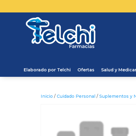
Elaborado por Telchi
Ofertas
Salud y Medic
Inicio
/
Cuidado Personal
/
Suplementos y N