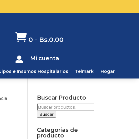

0
-
Bs.
0,00
Mi cuenta

uipos e Insumos Hospitalarios
Telmark
Hogar
Buscar Producto
ncia
Buscar
por:
Buscar
Categorías de
producto