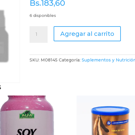
Bs.
183,60
6 disponibles
Forty
Agregar al carrito
Shake
Sin
Azucar
Sabor
SKU:
M08145
Categoría:
Suplementos y Nutrició
Vainilla
X
500G
s
#Valencia
cantidad