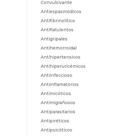
Convulsivante
Antiespasmódicos
Antifibrinolítico
Antiflatulentos
Antigripales
Antihemorroidal
Antihipertensivos
Antihiperuricémicos
Antiinfeccioso
Antiinflamatorios
Antimicóticos
Antimigrañosos
Antiparasitarios
Antipiréticos
Antipsicóticos