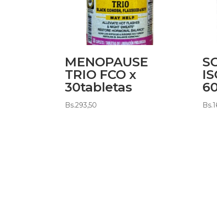
MENOPAUSE
S
TRIO FCO x
I
30tabletas
60
Bs.
293,50
Bs.
1