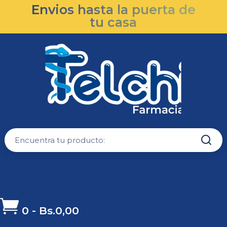
Envios hasta la puerta de
tu casa

0
-
Bs.
0,00