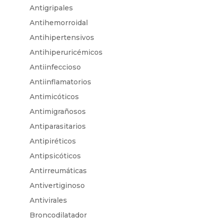
Antigripales
Antihemorroidal
Antihipertensivos
Antihiperuricémicos
Antiinfeccioso
Antiinflamatorios
Antimicóticos
Antimigrañosos
Antiparasitarios
Antipiréticos
Antipsicóticos
Antirreumáticas
Antivertiginoso
Antivirales
Broncodilatador