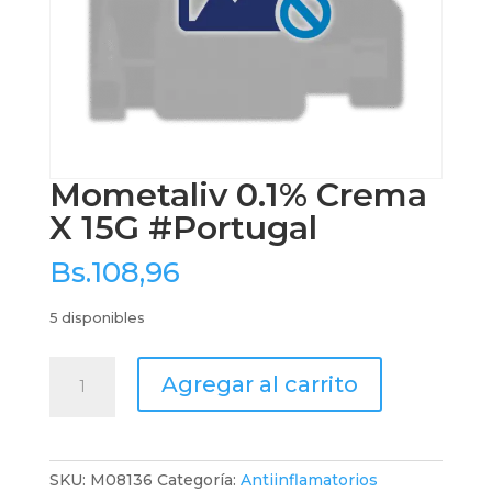
Mometaliv 0.1% Crema
X 15G #Portugal
Bs.
108,96
5 disponibles
Mometaliv
Agregar al carrito
0.1%
Crema
X
15G
SKU:
M08136
Categoría:
Antiinflamatorios