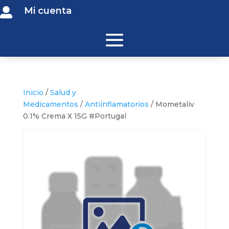
Mi cuenta

Inicio
/
Salud y
Medicamentos
/
Antiinflamatorios
/ Mometaliv
0.1% Crema X 15G #Portugal