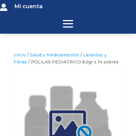
Mi cuenta

Inicio
/
Salud y Medicamentos
/
Laxantes y
Fibras
/ POLILAX PEDIATRICO 8.5gr x 14 sobres