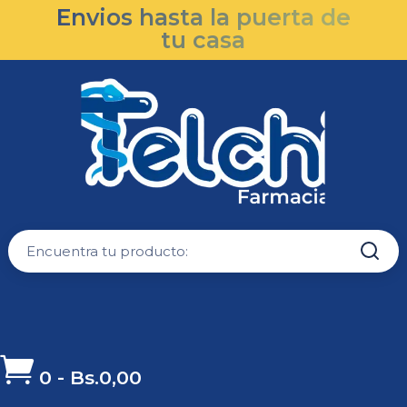
Envios hasta la puerta de
tu casa

0
-
Bs.
0,00