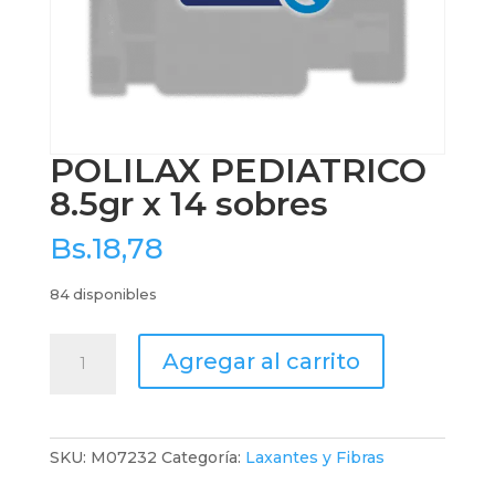
POLILAX PEDIATRICO
8.5gr x 14 sobres
Bs.
18,78
84 disponibles
POLILAX
Agregar al carrito
PEDIATRICO
8.5gr
x
14
SKU:
M07232
Categoría:
Laxantes y Fibras
sobres