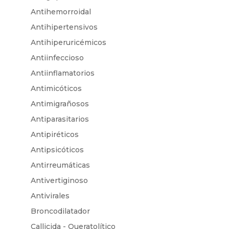
Antihemorroidal
Antihipertensivos
Antihiperuricémicos
Antiinfeccioso
Antiinflamatorios
Antimicóticos
Antimigrañosos
Antiparasitarios
Antipiréticos
Antipsicóticos
Antirreumáticas
Antivertiginoso
Antivirales
Broncodilatador
Callicida - Queratolítico