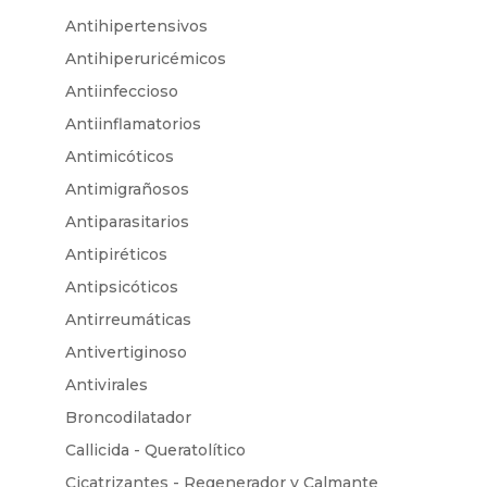
Antihipertensivos
Antihiperuricémicos
Antiinfeccioso
Antiinflamatorios
Antimicóticos
Antimigrañosos
Antiparasitarios
Antipiréticos
Antipsicóticos
Antirreumáticas
Antivertiginoso
Antivirales
Broncodilatador
Callicida - Queratolítico
Cicatrizantes - Regenerador y Calmante