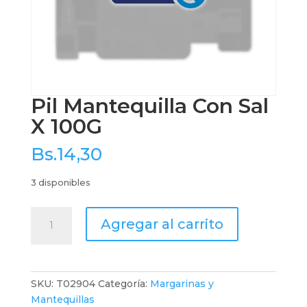
Pil Mantequilla Con Sal
X 100G
Bs.
14,30
3 disponibles
Pil
Agregar al carrito
Mantequilla
Con
Sal
X
SKU:
T02904
Categoría:
Margarinas y
100G
Mantequillas