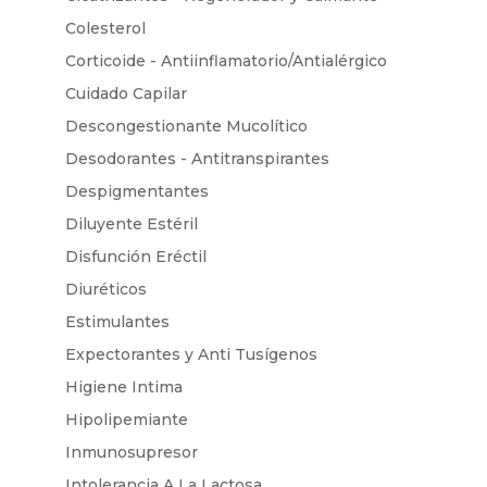
Colesterol
Corticoide - Antiinflamatorio/Antialérgico
Cuidado Capilar
Descongestionante Mucolítico
Desodorantes - Antitranspirantes
Despigmentantes
Diluyente Estéril
Disfunción Eréctil
Diuréticos
Estimulantes
Expectorantes y Anti Tusígenos
Higiene Intima
Hipolipemiante
Inmunosupresor
Intolerancia A La Lactosa