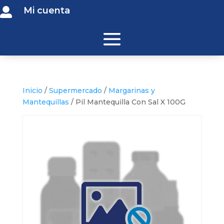
Mi cuenta

Inicio
/
Supermercado
/
Margarinas y
Mantequillas
/ Pil Mantequilla Con Sal X 100G