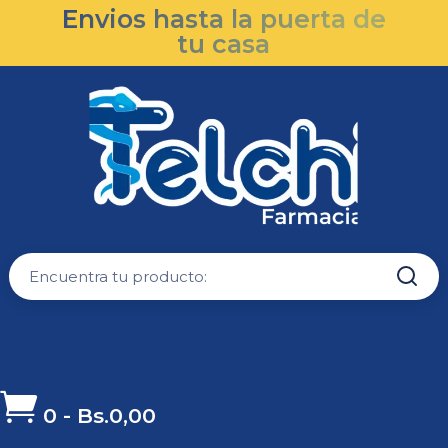
Envios hasta la puerta de
tu casa

0
-
Bs.
0,00