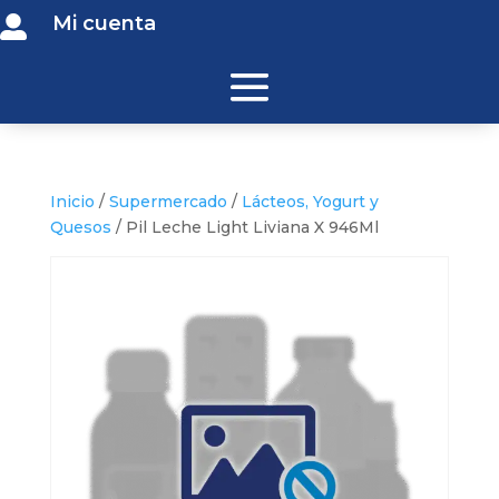
Mi cuenta

Inicio
/
Supermercado
/
Lácteos, Yogurt y
Quesos
/ Pil Leche Light Liviana X 946Ml