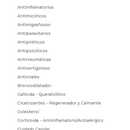
Antiinflamatorios
Antimicóticos
Antimigrañosos
Antiparasitarios
Antipiréticos
Antipsicóticos
Antirreumáticas
Antivertiginoso
Antivirales
Broncodilatador
Callicida - Queratolítico
Cicatrizantes - Regenerador y Calmante
Colesterol
Corticoide - Antiinflamatorio/Antialérgico
Cuidado Capilar