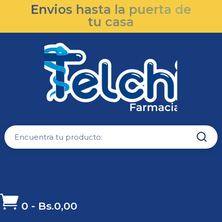
Envios hasta la puerta de
tu casa

0
-
Bs.
0,00