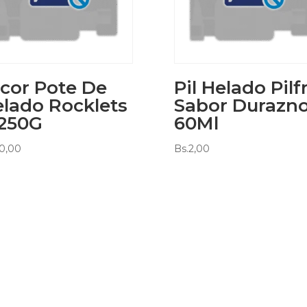
cor Pote De
Pil Helado Pilf
lado Rocklets
Sabor Durazno
 250G
60Ml
0,00
Bs.
2,00