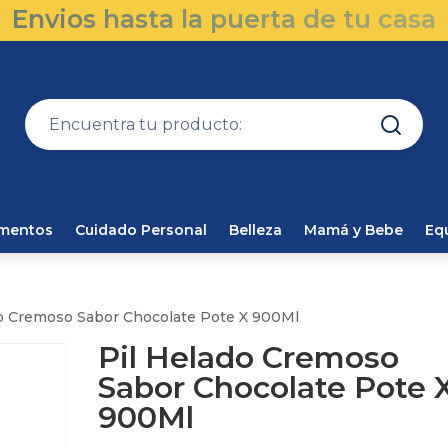
Envios hasta la puerta de tu casa
amentos
Cuidado Personal
Belleza
Mamá y Bebe
Eq
do Cremoso Sabor Chocolate Pote X 900Ml
Pil Helado Cremoso
Sabor Chocolate Pote 
900Ml