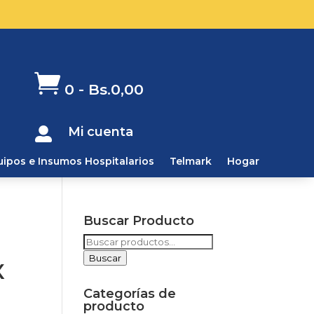

0
-
Bs.
0,00
Mi cuenta

uipos e Insumos Hospitalarios
Telmark
Hogar
Buscar Producto
Buscar
por:
Buscar
X
Categorías de
producto