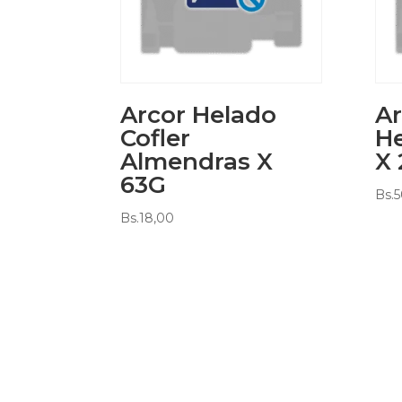
Arcor Helado
Ar
Cofler
He
Almendras X
X
63G
Bs.
5
Bs.
18,00