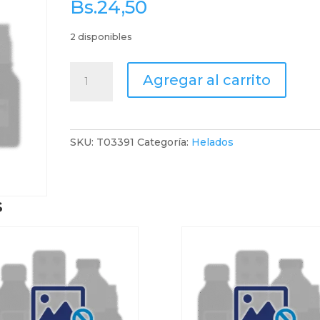
Bs.
24,50
2 disponibles
Pil
Agregar al carrito
Helado
Cremoso
Sabor
Chocolate
SKU:
T03391
Categoría:
Helados
Pote
X
900Ml
s
cantidad