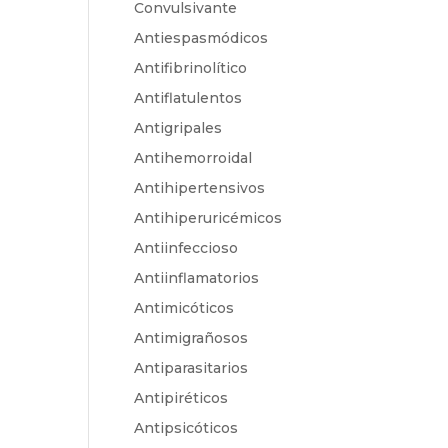
Convulsivante
Antiespasmódicos
Antifibrinolítico
Antiflatulentos
Antigripales
Antihemorroidal
Antihipertensivos
Antihiperuricémicos
Antiinfeccioso
Antiinflamatorios
Antimicóticos
Antimigrañosos
Antiparasitarios
Antipiréticos
Antipsicóticos