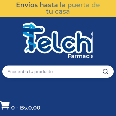
Envios hasta la puerta de
tu casa

0
-
Bs.
0,00