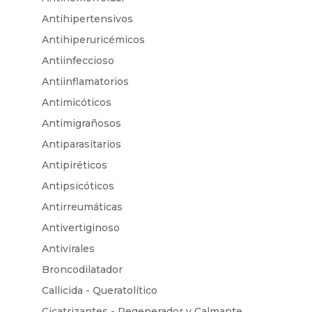
Antihipertensivos
Antihiperuricémicos
Antiinfeccioso
Antiinflamatorios
Antimicóticos
Antimigrañosos
Antiparasitarios
Antipiréticos
Antipsicóticos
Antirreumáticas
Antivertiginoso
Antivirales
Broncodilatador
Callicida - Queratolítico
Cicatrizantes - Regenerador y Calmante