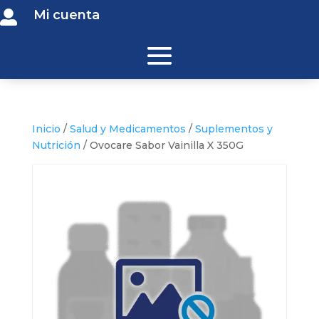
Mi cuenta

Inicio
/
Salud y Medicamentos
/
Suplementos y
Nutrición
/ Ovocare Sabor Vainilla X 350G