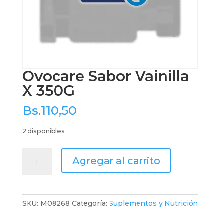
Ovocare Sabor Vainilla
X 350G
Bs.
110,50
2 disponibles
Ovocare
Agregar al carrito
Sabor
Vainilla
X
350G
SKU:
M08268
Categoría:
Suplementos y Nutrición
cantidad