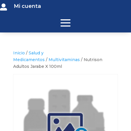
Mi cuenta

Inicio
/
Salud y
Medicamentos
/
Multivitaminas
/ Nutrison
Adultos Jarabe X 100ml