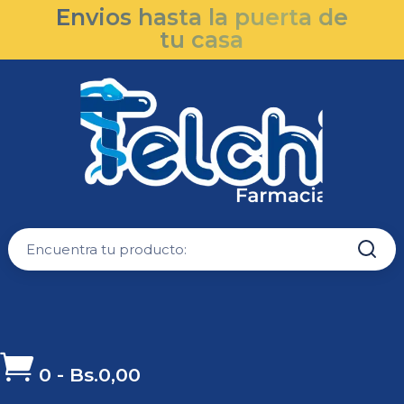
Envios hasta la puerta de
tu casa

0
-
Bs.
0,00