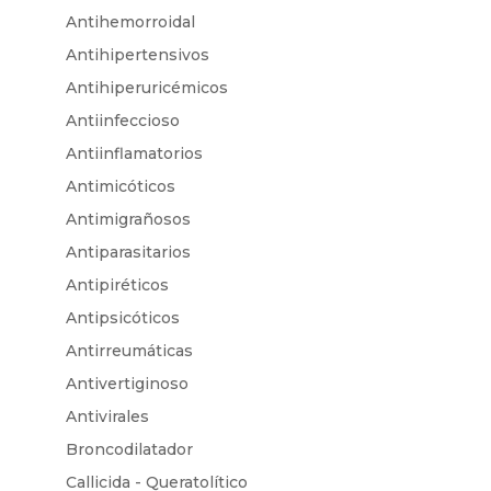
Antihemorroidal
Antihipertensivos
Antihiperuricémicos
Antiinfeccioso
Antiinflamatorios
Antimicóticos
Antimigrañosos
Antiparasitarios
Antipiréticos
Antipsicóticos
Antirreumáticas
Antivertiginoso
Antivirales
Broncodilatador
Callicida - Queratolítico