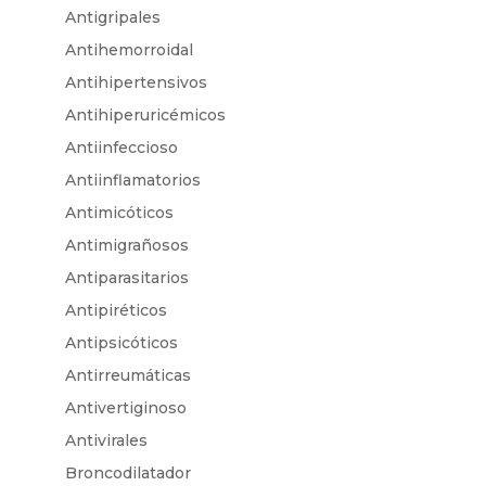
Antigripales
Antihemorroidal
Antihipertensivos
Antihiperuricémicos
Antiinfeccioso
Antiinflamatorios
Antimicóticos
Antimigrañosos
Antiparasitarios
Antipiréticos
Antipsicóticos
Antirreumáticas
Antivertiginoso
Antivirales
Broncodilatador