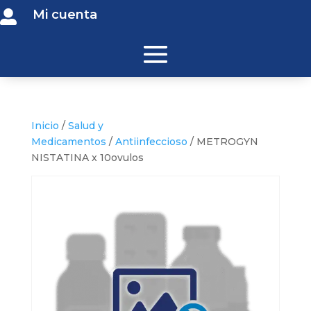
Mi cuenta

Inicio
/
Salud y
Medicamentos
/
Antiinfeccioso
/ METROGYN
NISTATINA x 10ovulos