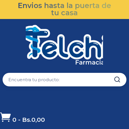
Envios hasta la puerta de
tu casa

0
-
Bs.
0,00