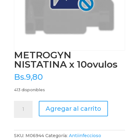
METROGYN
NISTATINA x 10ovulos
Bs.
9,80
413 disponibles
METROGYN
Agregar al carrito
NISTATINA
x
10ovulos
cantidad
SKU:
M06944
Categoría:
Antiinfeccioso