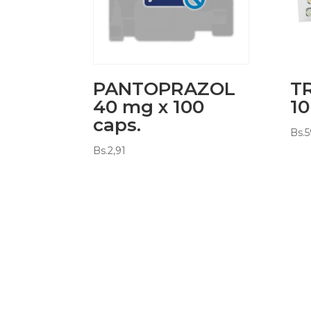
PANTOPRAZOL
T
40 mg x 100
1
caps.
Bs.
5
Bs.
2,91