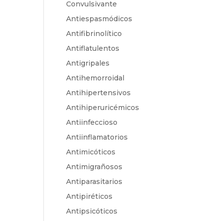
Convulsivante
Antiespasmódicos
Antifibrinolítico
Antiflatulentos
Antigripales
Antihemorroidal
Antihipertensivos
Antihiperuricémicos
Antiinfeccioso
Antiinflamatorios
Antimicóticos
Antimigrañosos
Antiparasitarios
Antipiréticos
Antipsicóticos