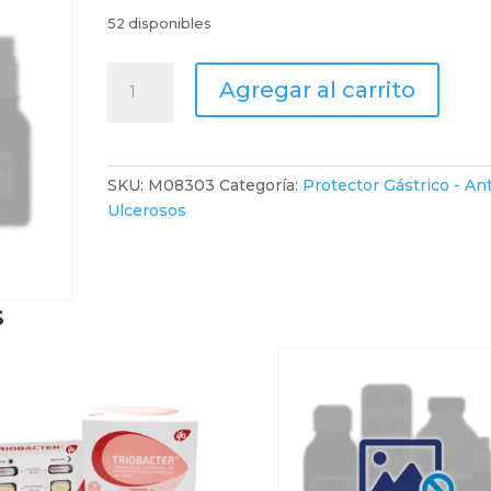
52 disponibles
Meprazol
Agregar al carrito
Bi
Sabor
Banana
X
SKU:
M08303
Categoría:
Protector Gástrico - Ant
15
Ulcerosos
Sobres
cantidad
s