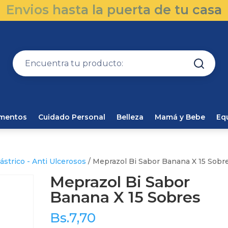
Envios hasta la puerta de tu casa
amentos
Cuidado Personal
Belleza
Mamá y Bebe
Eq
ástrico - Anti Ulcerosos
/ Meprazol Bi Sabor Banana X 15 Sobr
Meprazol Bi Sabor
Banana X 15 Sobres
Bs.
7,70