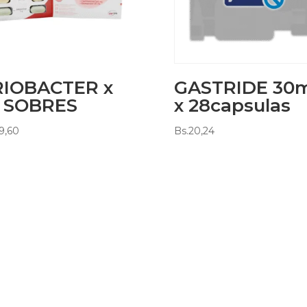
RIOBACTER x
GASTRIDE 30
0 SOBRES
x 28capsulas
9,60
Bs.
20,24