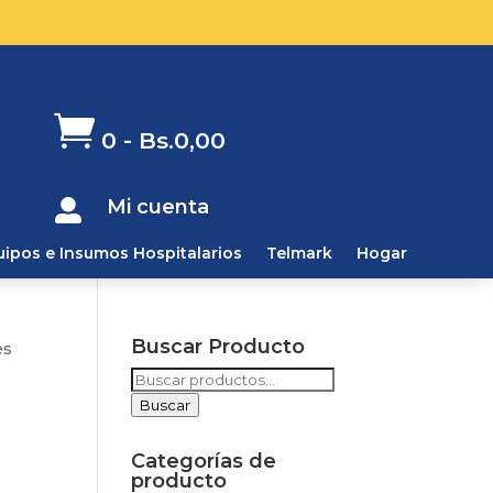

0
-
Bs.
0,00
Mi cuenta

uipos e Insumos Hospitalarios
Telmark
Hogar
Buscar Producto
es
Buscar
por:
Buscar
Categorías de
producto