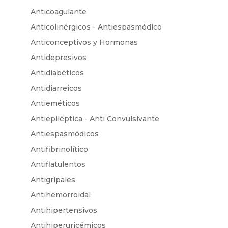
Anticoagulante
Anticolinérgicos - Antiespasmódico
Anticonceptivos y Hormonas
Antidepresivos
Antidiabéticos
Antidiarreicos
Antieméticos
Antiepiléptica - Anti Convulsivante
Antiespasmódicos
Antifibrinolítico
Antiflatulentos
Antigripales
Antihemorroidal
Antihipertensivos
Antihiperuricémicos