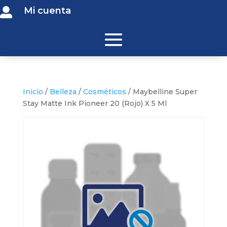
Mi cuenta

Inicio
/
Belleza
/
Cosméticos
/ Maybelline Super
Stay Matte Ink Pioneer 20 (Rojo) X 5 Ml