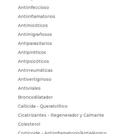
Antiinfeccioso
Antiinflamatorios
Antimicóticos
Antimigrañosos
Antiparasitarios
Antipiréticos
Antipsicóticos
Antirreumáticas
Antivertiginoso
Antivirales
Broncodilatador
Callicida - Queratolítico
Cicatrizantes - Regenerador y Calmante
Colesterol
Corticoide - Antiinflamatorio/Antialérgico