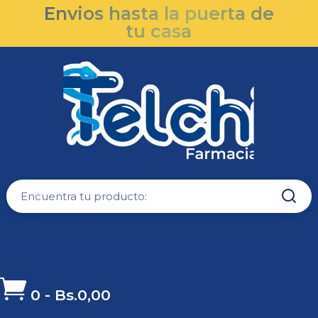
Envios hasta la puerta de
tu casa

0
-
Bs.
0,00