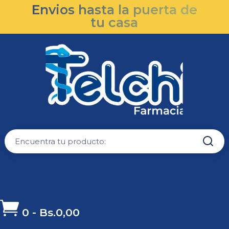
Envios hasta la puerta de
tu casa

0
-
Bs.
0,00