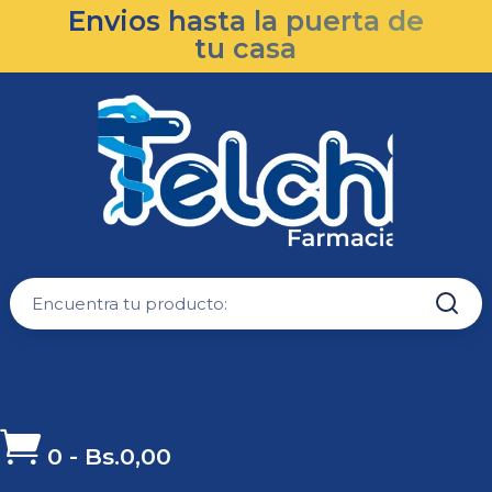
Envios hasta la puerta de
tu casa

0
-
Bs.
0,00