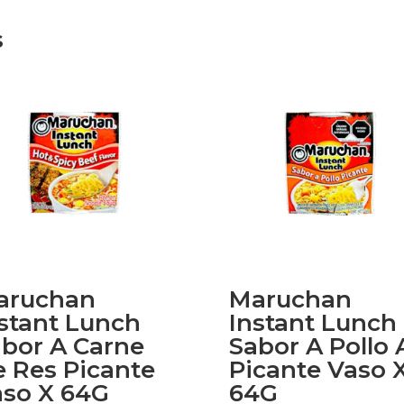
s
aruchan
Maruchan
stant Lunch
Instant Lunch
bor A Carne
Sabor A Pollo 
 Res Picante
Picante Vaso 
aso X 64G
64G