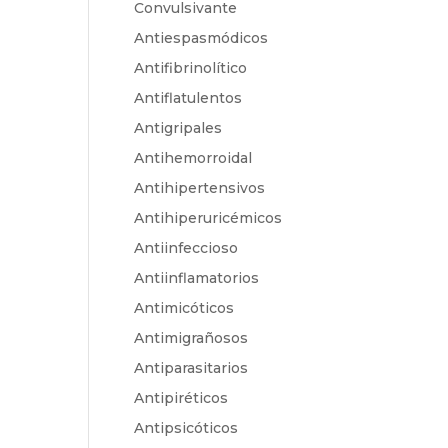
Convulsivante
Antiespasmódicos
Antifibrinolítico
Antiflatulentos
Antigripales
Antihemorroidal
Antihipertensivos
Antihiperuricémicos
Antiinfeccioso
Antiinflamatorios
Antimicóticos
Antimigrañosos
Antiparasitarios
Antipiréticos
Antipsicóticos