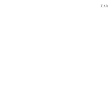
Bs.
1