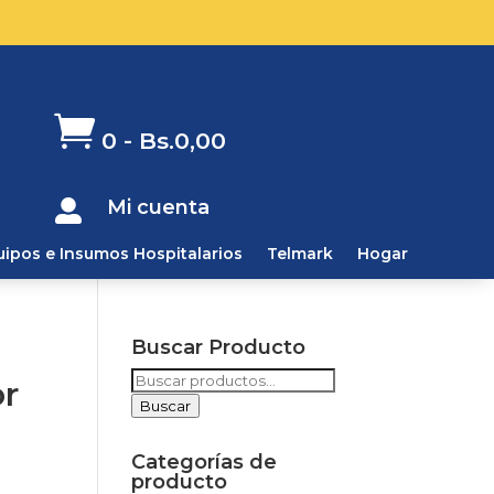

0
-
Bs.
0,00
Mi cuenta

uipos e Insumos Hospitalarios
Telmark
Hogar
Buscar Producto
Buscar
r
por:
Buscar
Categorías de
producto