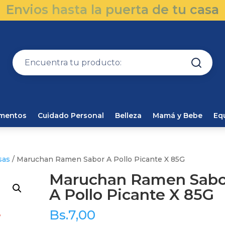
Envios hasta la puerta de tu casa
amentos
Cuidado Personal
Belleza
Mamá y Bebe
Eq
sas
/ Maruchan Ramen Sabor A Pollo Picante X 85G
Maruchan Ramen Sabo
A Pollo Picante X 85G
Bs.
7,00