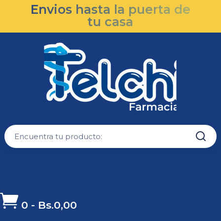
Envios hasta la puerta de
tu casa

0
-
Bs.
0,00