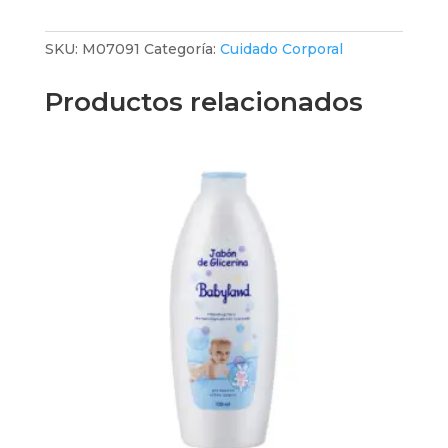
NUTRITIVO
x
SKU:
M07091
Categoría:
Cuidado Corporal
400ml
ref:
Productos relacionados
0857
cantidad