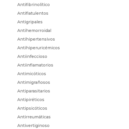
Antifibrinolítico
Antiflatulentos
Antigripales
Antihemorroidal
Antihipertensivos
Antihiperuricémicos
Antiinfeccioso
Antiinflamatorios
Antimicóticos
Antimigrañosos
Antiparasitarios
Antipiréticos
Antipsicóticos
Antirreumáticas
Antivertiginoso