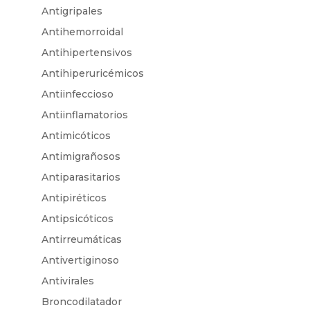
Antigripales
Antihemorroidal
Antihipertensivos
Antihiperuricémicos
Antiinfeccioso
Antiinflamatorios
Antimicóticos
Antimigrañosos
Antiparasitarios
Antipiréticos
Antipsicóticos
Antirreumáticas
Antivertiginoso
Antivirales
Broncodilatador