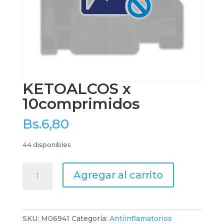
KETOALCOS x
10comprimidos
Bs.
6,80
44 disponibles
KETOALCOS
Agregar al carrito
x
10comprimidos
cantidad
SKU:
M06941
Categoría:
Antiinflamatorios