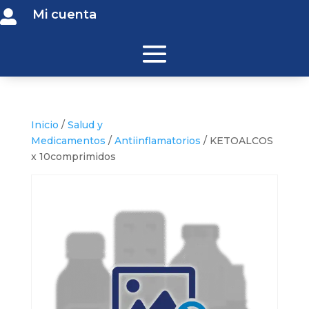
Mi cuenta

Inicio
/
Salud y
Medicamentos
/
Antiinflamatorios
/ KETOALCOS
x 10comprimidos