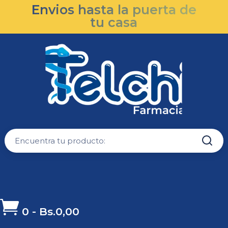
Envios hasta la puerta de
tu casa

0
-
Bs.
0,00