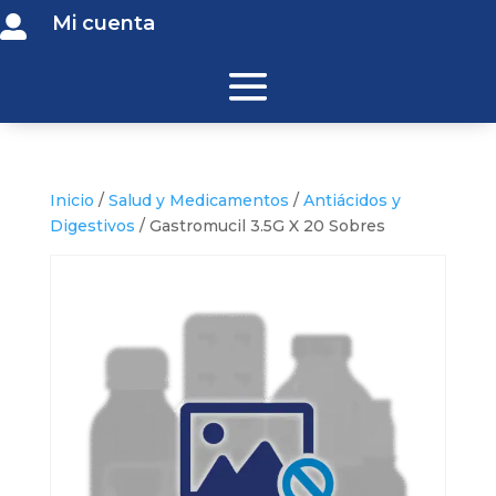
Mi cuenta

Inicio
/
Salud y Medicamentos
/
Antiácidos y
Digestivos
/ Gastromucil 3.5G X 20 Sobres