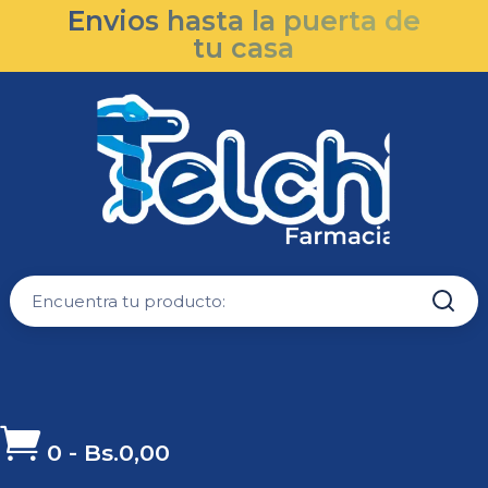
Envios hasta la puerta de
tu casa

0
-
Bs.
0,00