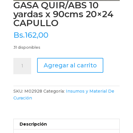
GASA QUIR/ABS 10
yardas x 90cms 20×24
CAPULLO
Bs.
162,00
31 disponibles
GASA
Agregar al carrito
QUIR/ABS
10
yardas
x
SKU:
M02928
Categoría:
Insumos y Material De
90cms
Curación
20x24
CAPULLO
cantidad
Descripción