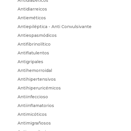
Antidiabéticos
Antidiarreicos
Antieméticos
Antiepiléptica - Anti Convulsivante
Antiespasmódicos
Antifibrinolítico
Antiflatulentos
Antigripales
Antihemorroidal
Antihipertensivos
Antihiperuricémicos
Antiinfeccioso
Antiinflamatorios
Antimicóticos
Antimigrañosos