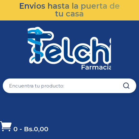
Envios hasta la puerta de
tu casa

0
-
Bs.
0,00