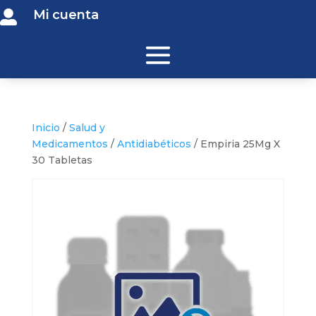
Mi cuenta

Inicio
/
Salud y
Medicamentos
/
Antidiabéticos
/ Empiria 25Mg X
30 Tabletas