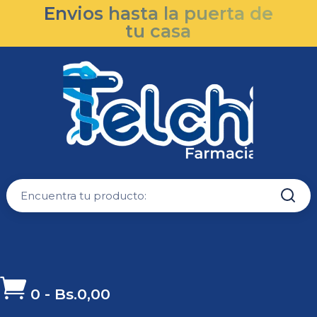
Envios hasta la puerta de
tu casa

0
-
Bs.
0,00