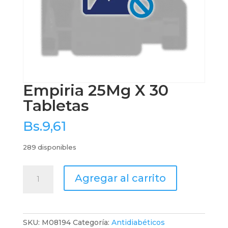
Empiria 25Mg X 30
Tabletas
Bs.
9,61
289 disponibles
Empiria
Agregar al carrito
25Mg
X
30
Tabletas
SKU:
M08194
Categoría:
Antidiabéticos