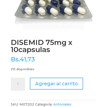
DISEMID 75mg x
10capsulas
Bs.
41,73
215 disponibles
DISEMID
Agregar al carrito
75mg
x
10capsulas
cantidad
SKU:
M07202
Categoría:
Antivirales