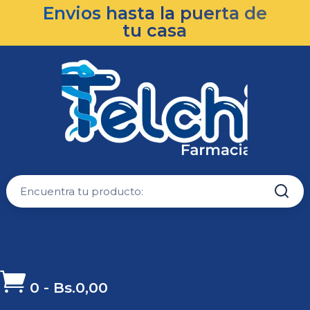
Envios hasta la puerta de
tu casa

0
-
Bs.
0,00