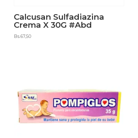
Calcusan Sulfadiazina
Crema X 30G #Abd
Bs.
67,50