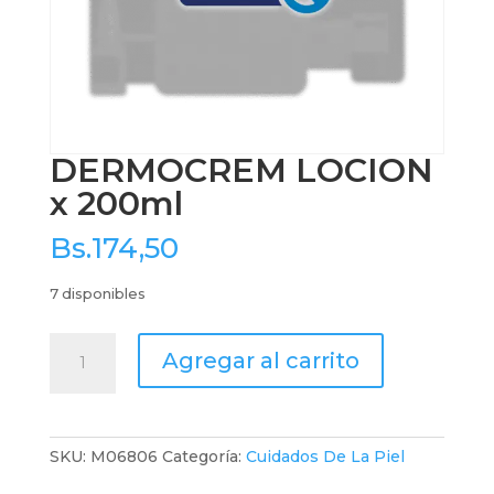
DERMOCREM LOCION
x 200ml
Bs.
174,50
7 disponibles
DERMOCREM
Agregar al carrito
LOCION
x
200ml
cantidad
SKU:
M06806
Categoría:
Cuidados De La Piel