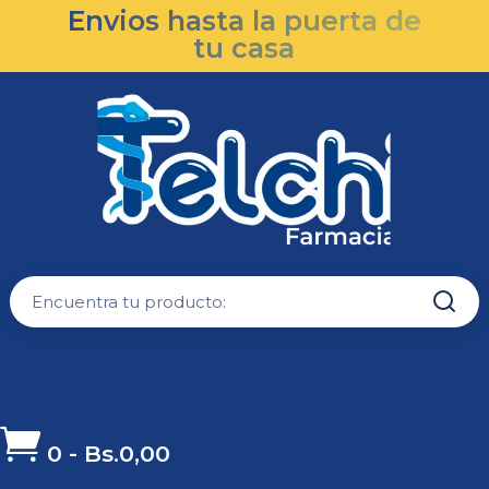
Envios hasta la puerta de
tu casa

0
-
Bs.
0,00