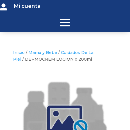
Mi cuenta

Inicio
/
Mamá y Bebe
/
Cuidados De La
Piel
/ DERMOCREM LOCION x 200ml