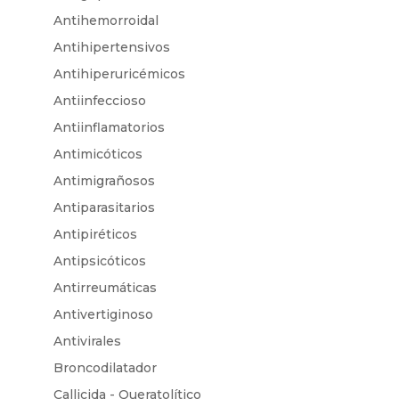
Antihemorroidal
Antihipertensivos
Antihiperuricémicos
Antiinfeccioso
Antiinflamatorios
Antimicóticos
Antimigrañosos
Antiparasitarios
Antipiréticos
Antipsicóticos
Antirreumáticas
Antivertiginoso
Antivirales
Broncodilatador
Callicida - Queratolítico