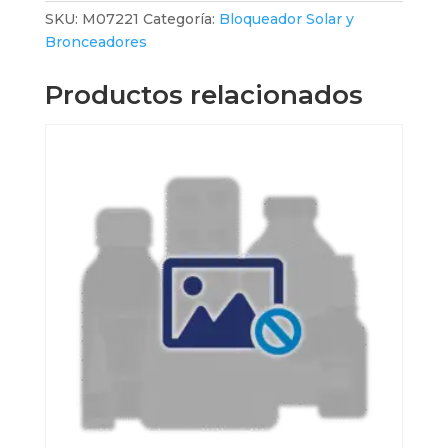
50FPS
SKU:
M07221
Categoría:
Bloqueador Solar y
x
Bronceadores
170ml
cantidad
Productos relacionados