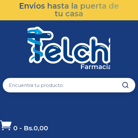
Envios hasta la puerta de
tu casa

0
-
Bs.
0,00