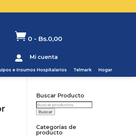

0
-
Bs.
0,00
Mi cuenta

uipos e Insumos Hospitalarios
Telmark
Hogar
Buscar Producto
Buscar
or
por:
Buscar
Categorías de
producto