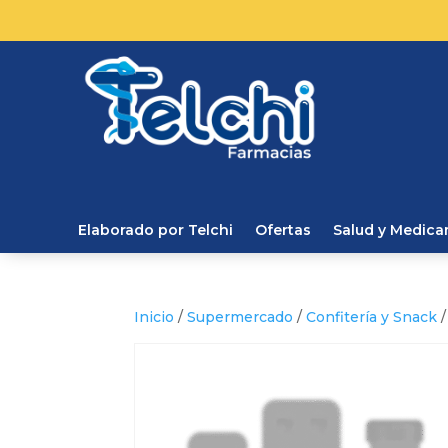
Elaborado por Telchi
Ofertas
Salud y Medic
Inicio
/
Supermercado
/
Confitería y Snack
/