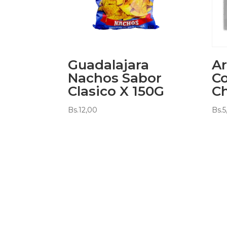
Guadalajara
Ar
Nachos Sabor
Co
Clasico X 150G
Ch
Bs.
12,00
Bs.
5