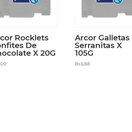
cor Rocklets
Arcor Galletas
nfites De
Serranitas X
ocolate X 20G
105G
,00
Bs.
6,88