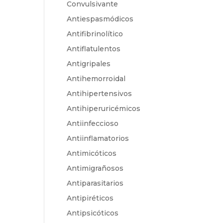
Convulsivante
Antiespasmódicos
Antifibrinolítico
Antiflatulentos
Antigripales
Antihemorroidal
Antihipertensivos
Antihiperuricémicos
Antiinfeccioso
Antiinflamatorios
Antimicóticos
Antimigrañosos
Antiparasitarios
Antipiréticos
Antipsicóticos