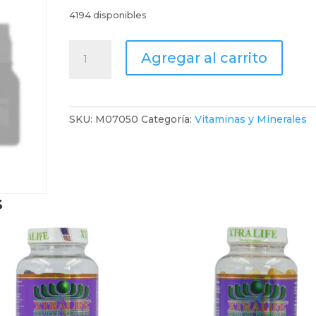
4194 disponibles
COMPLEJO
Agregar al carrito
B
x
300
capsulas
SKU:
M07050
Categoría:
Vitaminas y Minerales
cantidad
s