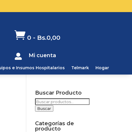

0
-
Bs.
0,00
Mi cuenta

uipos e Insumos Hospitalarios
Telmark
Hogar
Buscar Producto
Buscar
por:
Buscar
Categorías de
producto