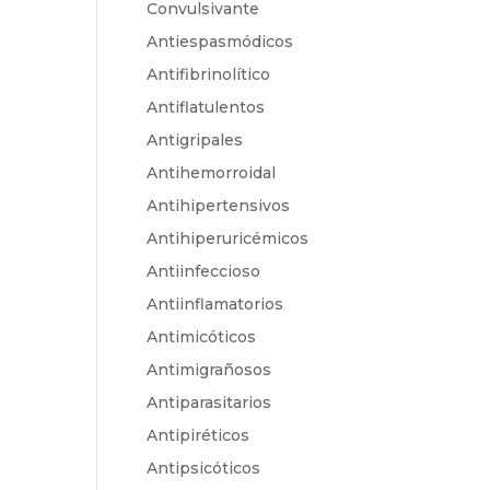
Convulsivante
Antiespasmódicos
Antifibrinolítico
Antiflatulentos
Antigripales
Antihemorroidal
Antihipertensivos
Antihiperuricémicos
Antiinfeccioso
Antiinflamatorios
Antimicóticos
Antimigrañosos
Antiparasitarios
Antipiréticos
Antipsicóticos