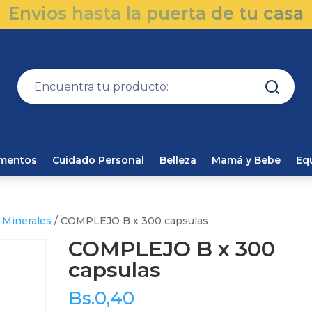
Envios hasta la puerta de tu casa
amentos
Cuidado Personal
Belleza
Mamá y Bebe
Eq
 Minerales
/ COMPLEJO B x 300 capsulas
COMPLEJO B x 300
capsulas
Bs.
0,40