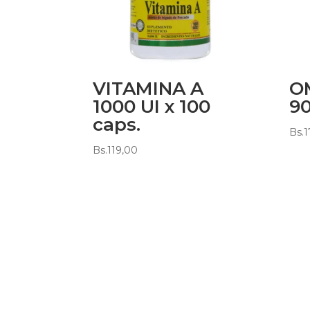
VITAMINA A
OM
1000 UI x 100
90
caps.
Bs.
1
Bs.
119,00