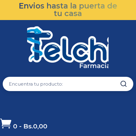
Envios hasta la puerta de
tu casa

0
-
Bs.
0,00