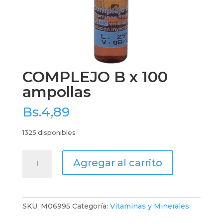
COMPLEJO B x 100
ampollas
Bs.
4,89
1325 disponibles
COMPLEJO
Agregar al carrito
B
x
100
ampollas
SKU:
M06995
Categoría:
Vitaminas y Minerales
cantidad